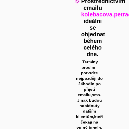
Prostřednictvím
emailu
kolebacova.petr
ideálni
se
objednat
během
celého
dne.
Termíny
prosím -
potvrďte
nejpozději do
24hodin po
přijetí
emailu,sms.
Jinak budou
nabídnuty
dalším
klientům,kteří
čekaji na
volný termín.