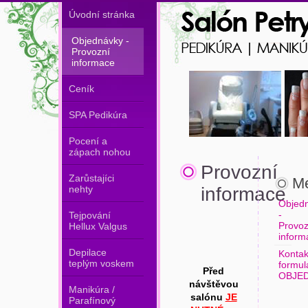
Úvodní stránka
Objednávky -
Provozní
informace
Ceník
SPA Pedikúra
Pocení a
zápach nohou
Provozní
Zarůstajíci
M
nehty
informace
Objed
-
Tejpování
Provoz
Hellux Valgus
inform
Depilace
Kontak
teplým voskem
formul
Před
OBJE
návštěvou
Manikúra /
salónu
JE
Parafínový