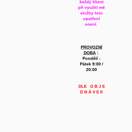
každý klient
při využití mé
služby toto
opatření
ocení.
PROVOZNÍ
DOBA
:
Pondělí -
Pátek 9:00 /
20:00
DLE
O B J E
D N Á V E K