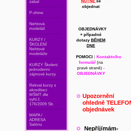
NUTNÉ
se
zabal
objednat
P-shine
Nehtová
modeláž
OBJEDNÁVKY
+ případné
KURZY /
dotazy
BĚHEM
ŠKOLENÍ
DNE
Nehtové
modeláže
POMOCI :
Kontaktního
formulář
(na
KURZY Školeni
pravé straně)
-
jednodenní
OBJEDNÁVKY
zájmové kurzy
Rekval.kurzy s
akreditaci
MŠMT dle
Upozornění
vyhl.č.
ohledně TELEFO
176/2009 Sb.
objednávek
MAPA /
ADRESA
Salónu
Nepříjímám-