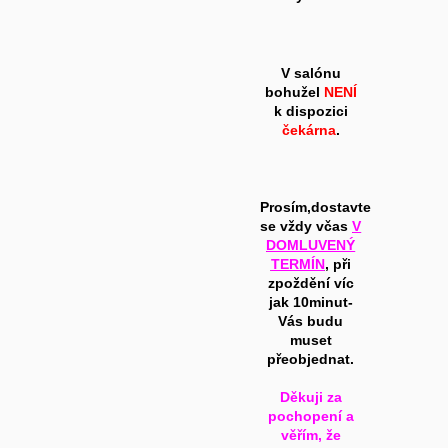
V salónu
bohužel
NENÍ
k dispozici
čekárna
.
Prosím,dostavte
se vždy včas
V
DOMLUVENÝ
TERMÍN
, při
zpoždění víc
jak 10minut-
Vás budu
muset
přeobjednat.
Děkuji za
pochopení a
věřím, že