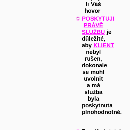
li Váš
hovor
POSKYTUJI
PRÁVĚ
SLUŽBU
je
důležité,
aby
KLIENT
nebyl
rušen,
dokonale
se mohl
uvolnit
a má
služba
byla
poskytnuta
plnohodnotně.