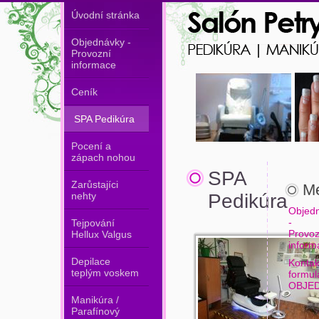
Úvodní stránka
Objednávky -
Provozní
informace
Ceník
SPA Pedikúra
Pocení a
zápach nohou
SPA
Zarůstajíci
M
nehty
Pedikúra
Objed
-
Tejpování
Provoz
Hellux Valgus
inform
Depilace
Kontak
teplým voskem
formul
OBJE
Manikúra /
Parafínový