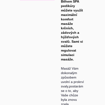
Během SPA
pedikúry
můžete využít
maximální
komfort
masáže
krčních,
zádových a
hýžďových
svalů. Sami si
můžete
regulovat
simulaci
masáže.
Masáž Vám
dokonalým
způsobem
uvolní a prokrví
svaly,postarám
se o to, aby
Vaše chůze
byla znovu
zcela