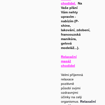
chodidel.
Na
Vaše přání
Vám nehty
upravím -
nabízím (P-
shine,
lakování, zdobení,
francouzská
manikúra,
gelová
modeláž...).
Relaxační
masáž
chodidel
Velmi příjemná
relaxace
pozitivně
působí svými
ozdravnými
účinky na celý
organismus.
Relaxační