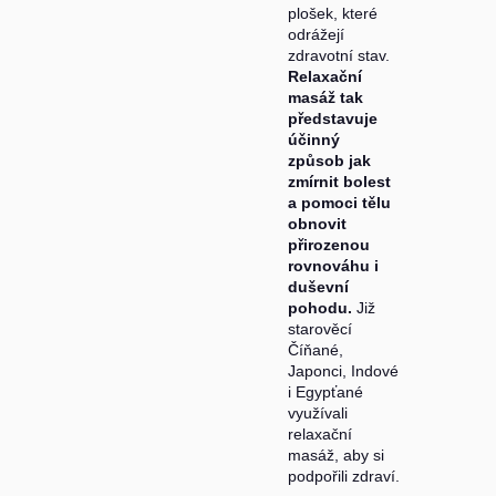
plošek, které
odrážejí
zdravotní stav.
Relaxační
masáž tak
představuje
účinný
způsob jak
zmírnit bolest
a pomoci tělu
obnovit
přirozenou
rovnováhu i
duševní
pohodu.
Již
starověcí
Číňané,
Japonci, Indové
i Egypťané
využívali
relaxační
masáž, aby si
podpořili zdraví.