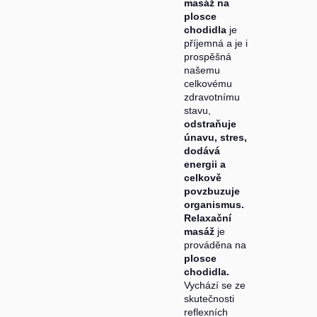
masáž na
plosce
chodidla
je
příjemná a je i
prospěšná
našemu
celkovému
zdravotnímu
stavu,
odstraňuje
únavu, stres,
dodává
energii a
celkově
povzbuzuje
organismus.
Relaxační
masáž
je
prováděna na
plosce
chodidla.
Vychází se ze
skutečnosti
reflexních