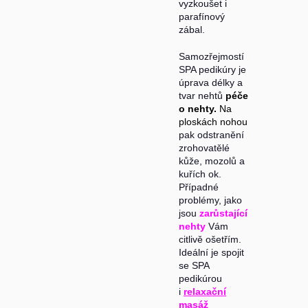
vyzkoušet i
parafínový
zábal.
Samozřejmostí
SPA pedikúry je
úprava délky a
tvar nehtů
péče
o nehty.
Na
ploskách nohou
pak odstranění
zrohovatělé
kůže, mozolů a
kuřích ok.
Případné
problémy, jako
jsou
zarůstající
nehty
Vám
citlivě ošetřím.
Ideální je spojit
se SPA
pedikúrou
i
relaxační
masáž