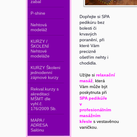
zabal
P-shine
Dopřejte si SPA
pedikúru bez
Nehtová
bolesti či
modeláž
krvavých
poranění, při
KURZY /
které Vám
ŠKOLENÍ
Nehtové
precizně
modeláže
ošetřím nehty i
chodidla.
KURZY Školeni
jednodenní
Užíjte si
relaxační
zájmové kurzy
masáž
,
která
Vám může být
Rekval.kurzy s
poskytnuta při
akreditaci
SPA pedikúře
MŠMT dle
vyhl.č.
v
176/2009 Sb.
profesionálním
masážním
MAPA /
křesle
s vestavěnou
ADRESA
vaničkou.
Salónu