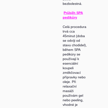
bezbolestná.
Průběh SPA
pedikúry
Celá procedura
trvá cca
45minut (doba
se odvíji od
stavu chodidel),
během SPA
pedikúry se
používají k
esenciální
koupeli
změkčovací
přípravky nebo
oleje. Při
relaxační
masáži
používám gel
nebo peeling,
vhodné je